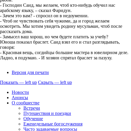
- Господин Саид, мы желаем, чтоб кто-нибудь обучил нас
арабскому языку, – сказал Фаридун.
- Зачем это вам? - спросил он в недоумении.
- Чтоб не чувствовать себя чужими, да и город желаем
осмотреть. Мы хотим увидеть родину мусульман, чтоб после
рассказать дома.
- Замысел ваш хорош, но чем будете платить за учебу?
Юноша показал браслет. Саид взял его и стал разглядывать,
говоря:
- Красивая вещь, согдийцы большие мастера в ювелирном деле.
Ладно, я подумаю. - И хозяин спрятал браслет за пазуху.
Версия для печати
Показать — left up
Скрыть — left up
left
Новости
up
Анонсы
О сообществе
Встречи
Путешествия и поездки
Обучение
Еженедельные богослужения
Часто задаваемые вопросы