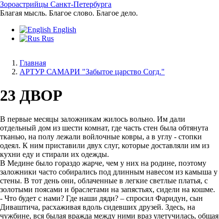
Перейти
Зороастрийцы Санкт-Петербурга
к
Благая мысль. Благое слово. Благое дело.
основному
English
содержанию
Rus
Главная
АРТУР САМАРИ "Забытое царство Согд."
Строка
навигации
23 ДВОР
В первые месяцы заложникам жилось вольно. Им дали
отдельный дом из шести комнат, где часть стен была обтянута
тканью, на полу лежали войлочные ковры, а в углу - стопки
одеял. К ним приставили двух слуг, которые доставляли им из
кухни еду и стирали их одежды.
В Медине было гораздо жарче, чем у них на родине, поэтому
заложники часто собирались под длинным навесом из камыша у
стены. В тот день они, облаченные в легкие светлые платья, с
золотыми поясами и браслетами на запястьях, сидели на кошме.
- Что будет с нами? Где наши дяди? – спросил Фаридун, сын
Диваштича, расхаживая вдоль сидевших друзей. Здесь, на
чужбине, вся былая вражда между ними враз улетучилась, общая