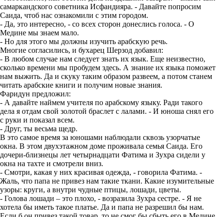
самаркандского советника Исфандияра. - Давайте попросим
Саида, чтоб нас ознакомили с этим городом.
- Да, это интересно, - со всех сторон донеслись голоса. - О
Медине мы знаем мало.
- Но для этого мы должны изучить арабскую речь.
Многие согласились, и бухарец Шерзод добавил:
- В любом случае нам следует знать их язык. Еще неизвестно,
сколько времени мы пробудем здесь. А знание их языка поможет
нам выжить. Да и скуку таким образом развеем, а потом станем
читать арабские книги и получим новые знания.
Фаридун предложил:
- А давайте наймем учителя по арабскому языку. Ради такого
дела я отдам свой золотой браслет с лалами. - И юноша снял его
с руки и показал всем.
- Друг, ты весьма щедр.
В это самое время за юношами наблюдали сквозь узорчатые
окна. В этом двухэтажном доме проживала семья Саида. Его
дочери-близнецы лет четырнадцати Фатима и Зухра сидели у
окна на тахте и смотрели вниз.
- Смотри, какая у них красивая одежда, - говорила Фатима. -
Жаль, что папа не привез нам такие ткани. Какие изумительные
узоры: круги, а внутри чудные птицы, лошади, цветы.
- Голова лошади – это плохо, - возразила Зухра сестре. - Я не
хотела бы иметь такое платье. Да и папа не разрешил бы нам.
Если б он привез такой товар, то не смог бы сбыть его в Медине.