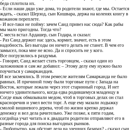
беда сплотила их.
- Если наши дяди уже дома, то родители знают, где мы. Остается
ждать, - сказал Шерзод, сын Кишвара, держа на коленях книгу в
кожаном переплете.
- И все-таки не пойму: зачем Саид привез нас сюда? Как рабы
мы мало пригодны. Тогда что?
С места встал Ардашер, сын Годара, и сказал:
- Раз Саид держит нас здесь, кормит, значит, есть в этом
надобность. Без выгоды он ничего делать не станет. В чем его
замысел, пока мне не ясно. Да и спросить не у кого.
Все погрузились в раздумья.
- Говорят, Саид желает стать торговцем, - сказал один из
заложников и сам же добавил: – Этому делу ему нужно было
поучиться у самаркандцев.
И все засмеялись. В этом ремесле жителям Самарканда не было
равных. И причиной тому были торговые пути с Запада на
Восток, которые лежали через этот старинный город. И нет
ничего удивительного, когда едва родившемуся младенцу в
Согде язык обмазывали медом, чтоб в торговых делах он стал
красноречив и умел вести торг. А еще ему мазали лодыжку
смолой вишневого дерева, чтоб по жизни крепко держал
денежку и вел дела рачительно. Уже позже, к пяти годам,
согдийца учат читать и к двадцати родители отправляют его в
разные города для поиска выгодных рынков.
- Любопытно, как обстоят дела на здешних базарах? - сказал сын