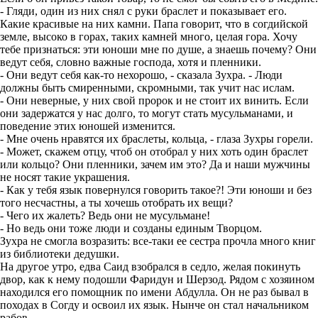
- Гляди, один из них снял с руки браслет и показывает его.
Какие красивые на них камни. Папа говорит, что в согдийской
земле, высоко в горах, таких камней много, целая гора. Хочу
тебе признаться: эти юноши мне по душе, а знаешь почему? Они
ведут себя, словно важные господа, хотя и пленники.
- Они ведут себя как-то нехорошо, - сказала Зухра. - Люди
должны быть смиренными, скромными, так учит нас ислам.
- Они неверные, у них свой пророк и не стоит их винить. Если
они задержатся у нас долго, то могут стать мусульманами, и
поведение этих юношей изменится.
- Мне очень нравятся их браслеты, кольца, - глаза Зухры горели.
- Может, скажем отцу, чтоб он отобрал у них хоть один браслет
или кольцо? Они пленники, зачем им это? Да и наши мужчины
не носят такие украшения.
- Как у тебя язык повернулся говорить такое?! Эти юноши и без
того несчастны, а ты хочешь отобрать их вещи?
- Чего их жалеть? Ведь они не мусульмане!
- Но ведь они тоже люди и созданы единым Творцом.
Зухра не смогла возразить: все-таки ее сестра прочла много книг
из библиотеки дедушки.
На другое утро, едва Саид взобрался в седло, желая покинуть
двор, как к нему подошли Фаридун и Шерзод. Рядом с хозяином
находился его помощник по имени Абдулла. Он не раз бывал в
походах в Согду и освоил их язык. Нынче он стал начальником
рабов.