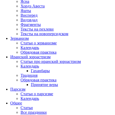
столбец
Ясна
Хордэ Авеста
Яшты
Висперед
Видэвдад
Фрагменты
Тексты на пехлеви
Тексты на новоперсидском
Зерванизм
Статьи о зерванизме
Календарь
Обрядовая практика
Иранский зороастризм
Статьи про иранский зороастризм
Календарь
Гаханбары
Традиция
Обрядовая практика
Принятие веры
Парсизм
Статьи о парсизме
Календарь
Общее
Статьи
Все праздники