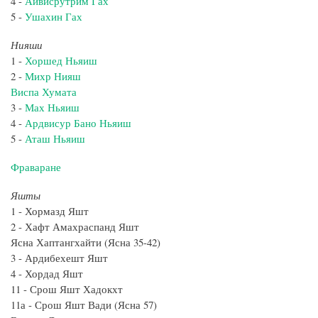
4 -
Айвисрутрим Гах
5 -
Ушахин Гах
Нияши
1 -
Хоршед Ньяиш
2 -
Михр Нияш
Виспа Хумата
3 -
Мах Ньяиш
4 -
Ардвисур Бано Ньяиш
5 -
Аташ Ньяиш
Фраваране
Яшты
1 - Хормазд Яшт
2 - Хафт Амахраспанд Яшт
Ясна Хаптангхайти (Ясна 35-42)
3 - Ардибехешт Яшт
4 - Хордад Яшт
11 - Срош Яшт Хадокхт
11а - Срош Яшт Вади (Ясна 57)