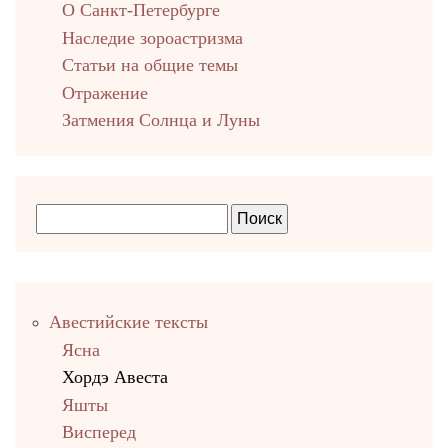
О Санкт-Петербурге
Наследие зороастризма
Cтатьи на общие темы
Отражение
Затмения Солнца и Луны
Правый
Авестийские тексты
столбец
Ясна
Хордэ Авеста
Яшты
Висперед