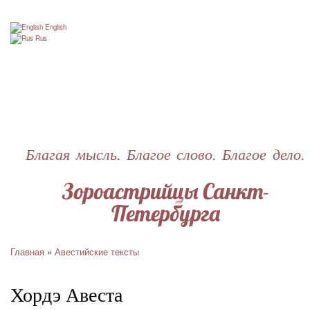
Перейти
к
English
основному
Rus
содержанию
Благая мысль. Благое слово. Благое дело.
Зороастрийцы Санкт-
Петербурга
Главная
Авестийские тексты
Строка
навигации
Хордэ Авеста