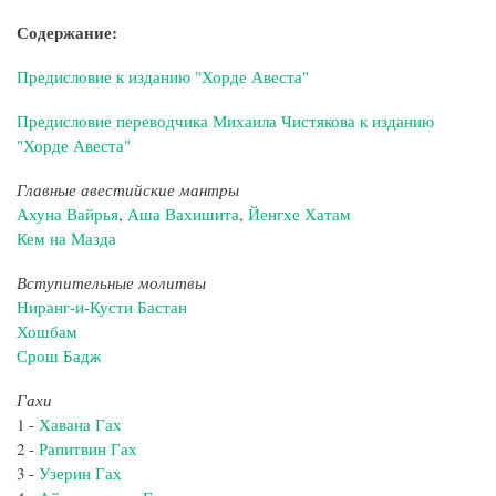
Содержание:
Предисловие к изданию "Хорде Авеста"
Предисловие переводчика Михаила Чистякова к изданию
"Хорде Авеста"
Главные авестийские мантры
Ахуна Вайрья
,
Аша Вахишита
,
Йенгхе Хатам
Кем на Мазда
Вступительные молитвы
Ниранг-и-Кусти Бастан
Хошбам
Срош Бадж
Гахи
1 -
Хавана Гах
2 -
Рапитвин Гах
3 -
Узерин Гах