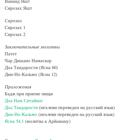
Вананд Яшт
Сирозах Яшт
Сирозах
Сирозах 1
Сирозах 2
Заключительные молитвы
Патет
Чар Дишано Намаскар
Доа Тандарости (Ясна 60)
Дин-Но-Кальмо (Ясна 12)
Приложения
Бадж при приеме пищи
Доа Нам Ситайшн
Доа Тандарости
(пехлеви переведен на русский язык)
Дин-Но-Кальмо
(пехлеви переведен на русский язык)
Ясна 54.1
(молитва к Арйаману)