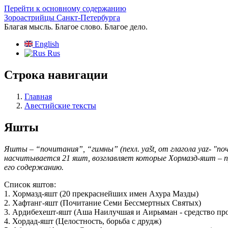
Перейти к основному содержанию
Зороастрийцы Санкт-Петербурга
Благая мысль. Благое слово. Благое дело.
English
Rus
Строка навигации
Главная
Авестийские тексты
Яшты
Яшты – “почитания”, “гимны” (пехл. yašt, от глагола yaz- "
насчитывается 21 яшт, возглавляет которые Хормазд-яшт – п
его содержанию.
Список яштов:
1. Хормазд-яшт (20 прекраснейших имен Ахура Мазды)
2. Хафтанг-яшт (Почитание Семи Бессмертных Святых)
3. Ардибехешт-яшт (Аша Наилучшая и Аирьяман - средство про
4. Хордад-яшт (Целостность, борьба с друдж)