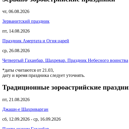
чт, 06.08.2026
Зерванитский праздник
пт, 14.08.2026
Праздник Амертата и Огня царей
ср, 26.08.2026
Четвертый Гаханбар. Шахревар. Праздник Небесного воинства
*даты считаются от 21.03,
дату и время праздника следует уточнять.
Традиционные зороастрийские праздн
пт, 21.08.2026
Джашн-е Шахриварган
сб, 12.09.2026
-
ср, 16.09.2026
Паити-шахим Гаханбар