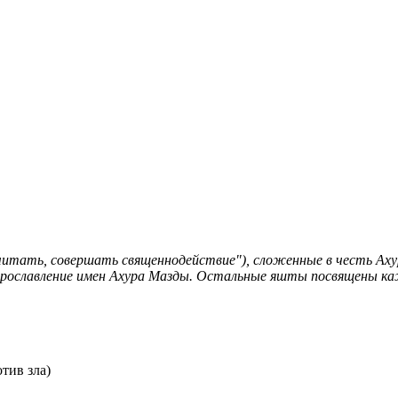
почитать, совершать священнодействие"), сложенные в честь Ах
рославление имен Ахура Мазды. Остальные яшты посвящены каж
тив зла)