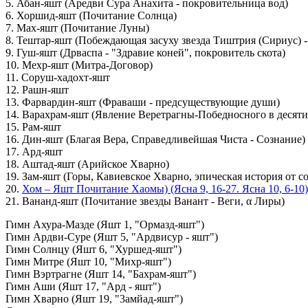
5. Абан-яшт (Аредви Сура Анахита - покровительница вод)
6. Хоршид-яшт (Почитание Солнца)
7. Мах-яшт (Почитание Луны)
8. Тештар-яшт (Побеждающая засуху звезда Тиштрия (Сириус) -
9. Гуш-яшт (Дрваспа - "Здравие коней", покровитель скота)
10. Мехр-яшт (Митра-Договор)
11. Соруш-хадохт-яшт
12. Рашн-яшт
13. Фарвардин-яшт (Фраваши - предсуществующие души)
14. Варахрам-яшт (Явление Веретрагны-Победносного в десяти
15. Рам-яшт
16. Дин-яшт (Благая Вера, Справедливейшая Чиста - Сознание)
17. Ард-яшт
18. Аштад-яшт (Арийское Хварно)
19. Зам-яшт (Горы, Кавиевское Хварно, эпическая история от 
20.
Хом – Яшт Почитание Хаомы) (Ясна 9, 16-27. Ясна 10, 6-10
21. Вананд-яшт (Почитание звезды Ванант - Веги, α Лиры)
Гимн Ахура-Мазде (Яшт 1, "Ормазд-яшт")
Гимн Ардви-Суре (Яшт 5, "Ардвисур - яшт")
Гимн Солнцу (Яшт 6, "Хуршед-яшт")
Гимн Митре (Яшт 10, "Михр-яшт")
Гимн Вэртрагне (Яшт 14, "Бахрам-яшт")
Гимн Аши (Яшт 17, "Ард - яшт")
Гимн Хварно (Яшт 19, "3амйад-яшт")