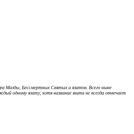
ура Мазды, Бессмертных Святых и язатов. Всего ныне
дый одному язату, хотя название яшта не всегда отвечает