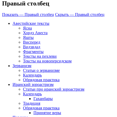
Правый столбец
Показать — Правый столбец
Скрыть — Правый столбец
Авестийские тексты
Ясна
Хордэ Авеста
Яшты
Висперед
Видэвдад
Фрагменты
Тексты на пехлеви
Тексты на новоперсидском
Зерванизм
Статьи о зерванизме
Календарь
Обрядовая практика
Иранский зороастризм
Статьи про иранский зороастризм
Календарь
Гаханбары
Традиция
Обрядовая практика
Принятие веры