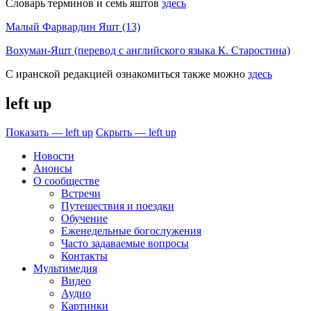
Словарь терминов и семь яштов
здесь
Малый Фарвардин Яшт (13)
Вохуман-Яшт (перевод с английского языка К. Старостина)
С иранской редакцией ознакомиться также можно
здесь
left up
Показать — left up
Скрыть — left up
Новости
Анонсы
О сообществе
Встречи
Путешествия и поездки
Обучение
Еженедельные богослужения
Часто задаваемые вопросы
Контакты
Мультимедия
Видео
Аудио
Картинки