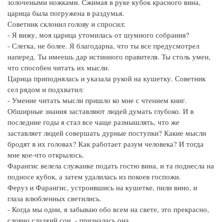
золочеными ножками. Сжимая в руке кубок красного вина,
царица была погружена в раздумья.
Советник склонил голову и спросил:
- Я вижу, моя царица утомилась от шумного собрания?
- Слегка, не более. Я благодарна, что ты все предусмотрел
наперед. Ты имеешь дар истинного правителя. Ты столь умен,
что способен читать их мысли.
Царица приподнялась и указала рукой на кушетку. Советник
сел рядом и подхватил:
- Умение читать мысли пришло ко мне с чтением книг.
Обширные знания заставляют людей думать глубоко. И в
последние годы я стал все чаще размышлять, что же
заставляет людей совершать дурные поступки? Какие мысли
бродят в их головах? Как работает разум человека? И тогда
мне кое-что открылось.
Фарангис велела служанке подать гостю вина, и та поднесла на
подносе кубок, а затем удалилась из покоев госпожи.
Феруз и Фарангис, устроившись на кушетке, пили вино, и
глаза влюбленных светились.
- Когда мы одни, я забываю обо всем на свете, это прекрасно,
словно сладкий сон, - призналась она.