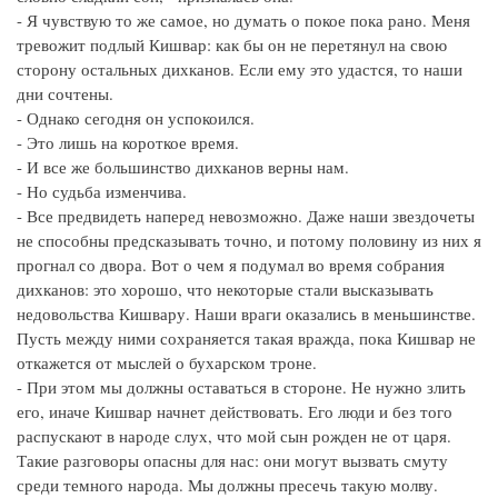
- Я чувствую то же самое, но думать о покое пока рано. Меня
тревожит подлый Кишвар: как бы он не перетянул на свою
сторону остальных дихканов. Если ему это удастся, то наши
дни сочтены.
- Однако сегодня он успокоился.
- Это лишь на короткое время.
- И все же большинство дихканов верны нам.
- Но судьба изменчива.
- Все предвидеть наперед невозможно. Даже наши звездочеты
не способны предсказывать точно, и потому половину из них я
прогнал со двора. Вот о чем я подумал во время собрания
дихканов: это хорошо, что некоторые стали высказывать
недовольства Кишвару. Наши враги оказались в меньшинстве.
Пусть между ними сохраняется такая вражда, пока Кишвар не
откажется от мыслей о бухарском троне.
- При этом мы должны оставаться в стороне. Не нужно злить
его, иначе Кишвар начнет действовать. Его люди и без того
распускают в народе слух, что мой сын рожден не от царя.
Такие разговоры опасны для нас: они могут вызвать смуту
среди темного народа. Мы должны пресечь такую молву.