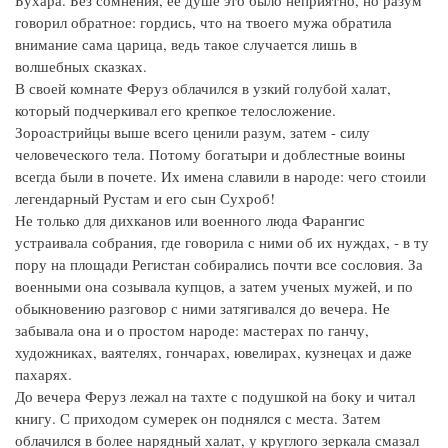
Бухара. Без сомнения, ее душе это было неприятно, но разум
говорил обратное: гордись, что на твоего мужа обратила
внимание сама царица, ведь такое случается лишь в
волшебных сказках.
В своей комнате Феруз облачился в узкий голубой халат,
который подчеркивал его крепкое телосложение.
Зороастрийцы выше всего ценили разум, затем - силу
человеческого тела. Потому богатыри и доблестные воины
всегда были в почете. Их имена славили в народе: чего стоили
легендарный Рустам и его сын Сухроб!
Не только для дихканов или военного люда Фарангис
устраивала собрания, где говорила с ними об их нуждах, - в ту
пору на площади Регистан собирались почти все сословия. За
военными она созывала купцов, а затем ученых мужей, и по
обыкновению разговор с ними затягивался до вечера. Не
забывала она и о простом народе: мастерах по ганчу,
художниках, ваятелях, гончарах, ювелирах, кузнецах и даже
пахарях.
До вечера Феруз лежал на тахте с подушкой на боку и читал
книгу. С приходом сумерек он поднялся с места. Затем
облачился в более нарядный халат, у круглого зеркала смазал