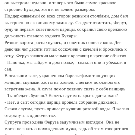
он выстроил недавно, и теперь это было самое красивое
строение Бухары, хотя и не велико размером.
Поддерживаемый со всех сторон резными столбами, дом был
выстроен по его личному замыслу. Следует отметить, Феруз,
будучи первым советником царицы, сохранил свою прежнюю
должность главного зодчего Бухары.
Резные ворота распахнулись, и советник сошел с коня. Две
девочки лет десяти тотчас соскочили с качелей и бросились к
отцу. Феруз заключил маленьких красавиц в крепкие объятия.
- Папочка, мы зайдем в дом позже, - сказали они и убежали в
сад.
В овальном зале, украшенном барельефами танцующих
женщин, сценами охоты на оленей, с легким поклоном его
встретила жена. А слуга помог хозяину снять с себя панцирь.
- Ты обедать будешь? Велеть слугам накрыть дастархан?
- Нет, я сыт: сегодня царица провела собрание дихканов.
Скажи слугам, пусть принесут кувшин розовой воды. Я желаю
отдохнуть в одиночестве.
Супруга проводила Феруза задумчивым взглядом. Она не
могла не знать о похождениях мужа, ведь об этом говорит вся