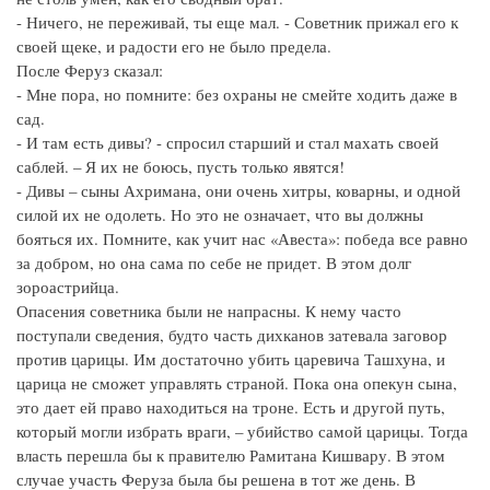
- Ничего, не переживай, ты еще мал. - Советник прижал его к
своей щеке, и радости его не было предела.
После Феруз сказал:
- Мне пора, но помните: без охраны не смейте ходить даже в
сад.
- И там есть дивы? - спросил старший и стал махать своей
саблей. – Я их не боюсь, пусть только явятся!
- Дивы – сыны Ахримана, они очень хитры, коварны, и одной
силой их не одолеть. Но это не означает, что вы должны
бояться их. Помните, как учит нас «Авеста»: победа все равно
за добром, но она сама по себе не придет. В этом долг
зороастрийца.
Опасения советника были не напрасны. К нему часто
поступали сведения, будто часть дихканов затевала заговор
против царицы. Им достаточно убить царевича Ташхуна, и
царица не сможет управлять страной. Пока она опекун сына,
это дает ей право находиться на троне. Есть и другой путь,
который могли избрать враги, – убийство самой царицы. Тогда
власть перешла бы к правителю Рамитана Кишвару. В этом
случае участь Феруза была бы решена в тот же день. В