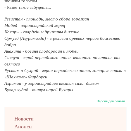
звонким голосом.
- Разве такое забудешь...
Регистан - площадь, место сбора горожан
Мобед - зороастрийский жрец
Чокары - гвардейцы дружины дихкана
Ормузд (Ахурамазда) - в религии древних персов божество
добра
Анахита - богиня плодородия и любви
Сиявуш - герой персидского эпоса, которого почитали, как
святого
Рустам и Сухроб - герои персидского эпоса, которые вошли в
«Шахнаме» Фирдоуси
Ахриман - у зороастрийцев темная сила, дьявол
Бухар-худад - титул царей Бухары
Версия для печати
left
Новости
up
Анонсы