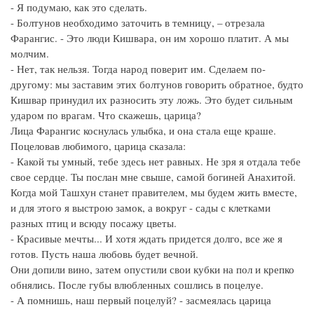
- Я подумаю, как это сделать.
- Болтунов необходимо заточить в темницу, – отрезала
Фарангис. - Это люди Кишвара, он им хорошо платит. А мы
молчим.
- Нет, так нельзя. Тогда народ поверит им. Сделаем по-
другому: мы заставим этих болтунов говорить обратное, будто
Кишвар принудил их разносить эту ложь. Это будет сильным
ударом по врагам. Что скажешь, царица?
Лица Фарангис коснулась улыбка, и она стала еще краше.
Поцеловав любимого, царица сказала:
- Какой ты умный, тебе здесь нет равных. Не зря я отдала тебе
свое сердце. Ты послан мне свыше, самой богиней Анахитой.
Когда мой Ташхун станет правителем, мы будем жить вместе,
и для этого я выстрою замок, а вокруг - сады с клетками
разных птиц и всюду посажу цветы.
- Красивые мечты... И хотя ждать придется долго, все же я
готов. Пусть наша любовь будет вечной.
Они допили вино, затем опустили свои кубки на пол и крепко
обнялись. После губы влюбленных сошлись в поцелуе.
- А помнишь, наш первый поцелуй? - засмеялась царица