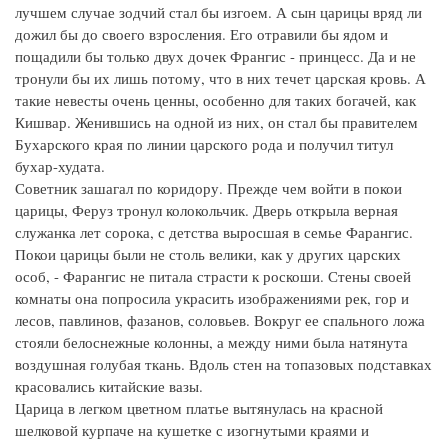
лучшем случае зодчий стал бы изгоем. А сын царицы вряд ли
дожил бы до своего взросления. Его отравили бы ядом и
пощадили бы только двух дочек Франгис - принцесс. Да и не
тронули бы их лишь потому, что в них течет царская кровь. А
такие невесты очень ценны, особенно для таких богачей, как
Кишвар. Женившись на одной из них, он стал бы правителем
Бухарского края по линии царского рода и получил титул
бухар-худата.
Советник зашагал по коридору. Прежде чем войти в покои
царицы, Феруз тронул колокольчик. Дверь открыла верная
служанка лет сорока, с детства выросшая в семье Фарангис.
Покои царицы были не столь велики, как у других царских
особ, - Фарангис не питала страсти к роскоши. Стены своей
комнаты она попросила украсить изображениями рек, гор и
лесов, павлинов, фазанов, соловьев. Вокруг ее спального ложа
стояли белоснежные колонны, а между ними была натянута
воздушная голубая ткань. Вдоль стен на топазовых подставках
красовались китайские вазы.
Царица в легком цветном платье вытянулась на красной
шелковой курпаче на кушетке с изогнутыми краями и