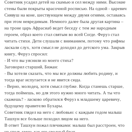
Советник усадил детей на скамью и сел между ними. Высокие
стены были покрыты красочной росписью. На одной - царевич
Сиявуш на коне, шествующем между двумя огнями, оставаясь
при этом невредимым. Немного далее была другая картина –
на троне царь Афрасиаб ведет беседу с тем же народным
героем, образ коего стал святым во всей Согде. Феруз стал
читать стихи. Дети слушали с вниманием, потому что рифмы
ласкали слух, хотя смысл не доходил до детского ума. Закрыв
книгу, Феруз спросил:
- И что вы уяснили из моего стиха?
Заговорил старший, Бижан:
- Вы хотели сказать, что мы все должны любить родину, и
тогда враг испугается и не явится сюда.
- Верно, молодец, хотя смысл глубже. Когда станешь старше,
тогда поймешь, но для этого нужно много читать. А ты что
скажешь? - ласково обратился Феруз к младшему царевичу,
будущему правителю Бухары.
Советник глядел на него с любовью: с каждым годом малыш
Ташхун все больше походил лицом на него.
В ответ Ташхун пожал плечиками: малыш был расстроен, что
не столь умен, как его сводный брат.