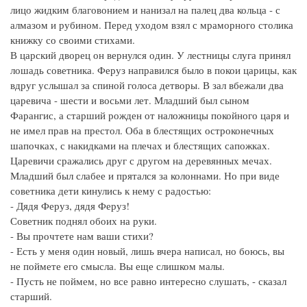
лицо жидким благовонием и нанизал на палец два кольца - с
алмазом и рубином. Перед уходом взял с мраморного столика
книжку со своими стихами.
В царский дворец он вернулся один. У лестницы слуга принял
лошадь советника. Феруз направился было в покои царицы, как
вдруг услышал за спиной голоса детворы. В зал вбежали два
царевича - шести и восьми лет. Младший был сыном
Фарангис, а старший рожден от наложницы покойного царя и
не имел прав на престол. Оба в блестящих остроконечных
шапочках, с накидками на плечах и блестящих сапожках.
Царевичи сражались друг с другом на деревянных мечах.
Младший был слабее и прятался за колоннами. Но при виде
советника дети кинулись к нему с радостью:
- Дядя Феруз, дядя Феруз!
Советник поднял обоих на руки.
- Вы прочтете нам ваши стихи?
- Есть у меня один новый, лишь вчера написал, но боюсь, вы
не поймете его смысла. Вы еще слишком малы.
- Пусть не поймем, но все равно интересно слушать, - сказал
старший.