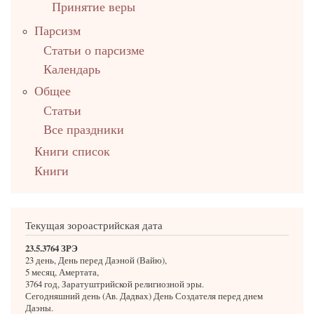
Принятие веры
Парсизм
Статьи о парсизме
Календарь
Общее
Статьи
Все праздники
Книги список
Книги
Текущая зороастрийская дата
23.5.3764 ЗРЭ
23 день, День перед Даэной (Вайю),
5 месяц, Амертата,
3764 год, Заратуштрийской религиозной эры.
Сегодняшний день (Ав. Дадвах) День Создателя перед днем
Даэны.