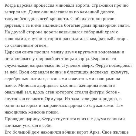
Когда царская процессия миновала ворота, стражники прочно
заперли их. Далее они шествовала по каменной дороге,
тянущейся вдоль всей крепости. С обеих сторон росли
деревья, а за ними виднелись богатые дома придворной знати.
На другой стороне дороги возвышался соборный храм с
колоннами, внутри которого располагался квадратный алтарь
со священным огнем.
Царская свита прошла между двумя круглыми водоемами и
остановилась у широкой лестницы дворца. Фарангис со
служанками направилась по ступеням вверх, Феруз последовал
за ней. Вход охраняли воины в блестящих доспехах: кольчуге,
серебряных шлемах, с копьями и железными палицами на
плече. Миновав дворцовые колонны, женщины вошли в
овальный зал, вдоль стен которого стояли фигуры богов -
спутников великого Ормузда. Из зала вели два коридора, в
один из которых и направилась царица со служанками. Там
находились женские покои.
Проводив царицу, Феруз спустился вниз и с двумя верными
воинами ускакал к себе.
Его большой дом находился вблизи ворот Арка. Свое жилище