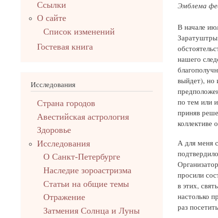
Ссылки
Эмблема фе
О сайте
В начале ию
Список изменений
Заратуштры»
Гостевая книга
обстоятельс
нашего след
благополучно
выйдет), но
Исследования
предположен
по тем или и
Страна городов
приняв реше
Авестийская астрология
коллективе о
Здоровье
А для меня 
Исследования
подтвердило
О Санкт-Петербурге
Организатор
Наследие зороастризма
просили сос
Cтатьи на общие темы
в этих, свят
настолько п
Отражение
раз посетить
Затмения Солнца и Луны