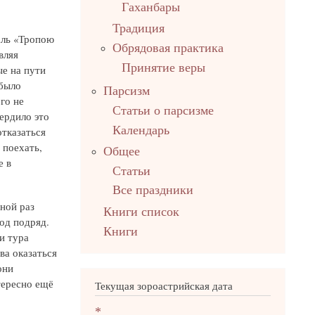
Гаханбары
Традиция
аль «Тропою
Обрядовая практика
вляя
Принятие веры
ые на пути
 было
Парсизм
го не
Статьи о парсизме
ердило это
Календарь
тказаться
 поехать,
Общее
е в
Статьи
Все праздники
ной раз
Книги список
од подряд.
Книги
и тура
ва оказаться
они
тересно ещё
Текущая зороастрийская дата
*