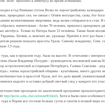
от "волк" приходил к автобусу во время остановки.
оходил в год Раммана (тотем Волк) по зороастрийскому календарю.
ных, природных сил, он связан с Огнём могущества, силы, бог бога
льшими коллективными энергиями, ведь волки собираются в стаи. И
 собралась значительная – более 70 человек, пришлось арендовать д
ых автобуса. Только из Питера было 22 человека. Также были москв
 Украины, Латвии, и, конечно же, уральцы. Причём в этот раз было 
ители решили показать красоты Урала. Самому младшему, Севе, с
ыло 3,5 года.
 тура, как и прошлом году, была на высоте. В сочетании с интерес
уппы (были Владимир Погудин – руководитель московской школы
тор астрологической ассоциации Петербурга, Галина Соколова – ре
тра», члены зороастрийской общины - куштиваны, много других и
необычностью и красотой Урала, всё это дало яркий, увлекательный
омнился надолго и оставил добрый светлый след у каждого его учас
 путешествие проходило по аналогичной программе прошлогоднего 
айт
http://perm-asha.chat.ru/istour00.html
). Хотя и были свои особеннос
 тура в Перми все гостили больше суток и смогли в полной мере о