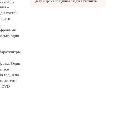
урсия по
дату и время праздника следует уточнять.
ция –
ды гостей.
печати
и
цифровыми
только один
 Заратуштры,
бусам. Один
, все
й год, и по
ть долгие
 и DVD