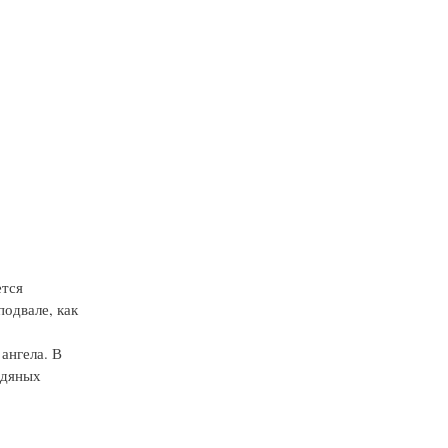
ется
подвале, как
ангела. В
едяных