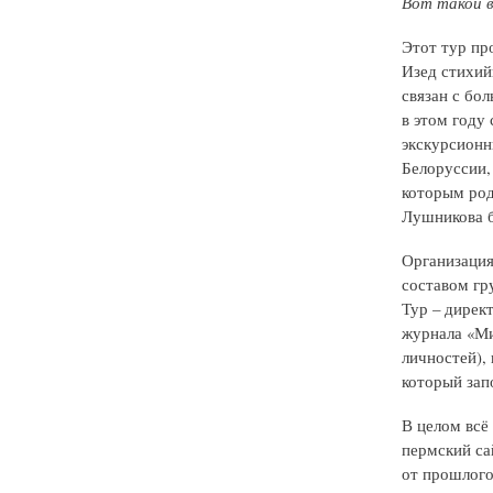
Вот такой в
Этот тур пр
Изед стихий
связан с бо
в этом году
экскурсионн
Белоруссии,
которым род
Лушникова б
Организация
составом гр
Тур – дирек
журнала «Ми
личностей), 
который зап
В целом всё
пермский с
от прошлого