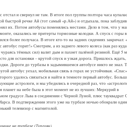
 отстал и свернул не там. В итоге пол группы полтора часа купалас
ой быстрой речке Ай (тот самый «р.Ай») и отдыхала, пока заблуди
онял их. Потом автобусы поменялись местами. Дело в том, что у м
монте, оказались не притерты тормозные колодки. А спуск с горы в
ился более получаса. В итоге кто-то на задних сидениях закричал:
с автобус горит!» Смотрим, а из заднего левого колеса (как раз куд
, чураясь тёмных сил) валит дым и пахнет палёной резиной. Ещё 5 
сто для остановки – крутой спуск и узкая дорога. Пришлось ждать,
одки. Дороги до турбазы в задымившемся автобусе никто не знал. 
угой автобус уехал, мобильная связь в горах не устойчивая. «Спас
орого удалось связаться и найти в темноте первый автобус. Больш
икующие астрологи, и мы убедились в очередной раз, что «астрологи
я планет на небе была в этот момент не из лучших: Меркурий в
ном градусе Льва в соединении с Черной Луной, плюс тауквадрат 
арса. В подтверждении этого уже на турбазе ночью обокрали один
нький телевизор с магнитолой.
омике на турбазе (Тургояк)