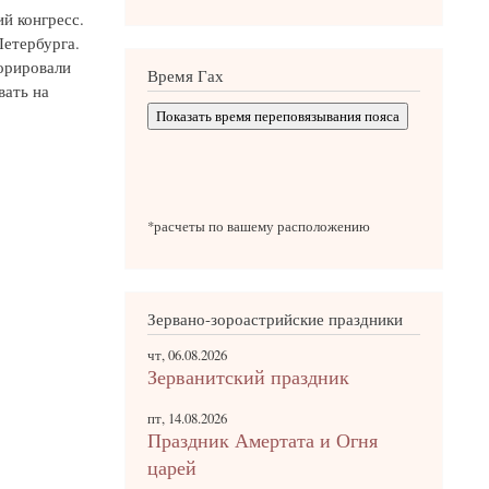
й конгресс.
Петербурга.
орировали
Время Гах
вать на
Показать время переповязывания пояса
*расчеты по вашему расположению
Зервано-зороастрийские праздники
чт, 06.08.2026
Зерванитский праздник
пт, 14.08.2026
Праздник Амертата и Огня
царей