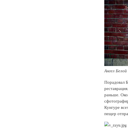
Ангел Белой
Порадовал Б
реставрация,
раньше. Око
сфотографир
Кунгуре все
пещер отпра