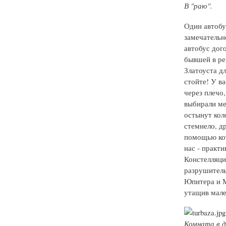
В "раю".
Один автобус
замечательн
автобус дог
бывшей в ре
Златоуста дл
стойте! У ва
через плечо
выбирали ме
остынут кол
стемнело, др
помощью кот
нас - практ
Констелляци
разрушитель
Юпитера и М
утащив мале
Комната в д