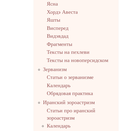
Ясна
Хордэ Авеста
Яшты
Висперед
Видэвдад
Фрагменты
Тексты на пехлеви
Тексты на новоперсидском
Зерванизм
Статьи о зерванизме
Календарь
Обрядовая практика
Иранский зороастризм
Статьи про иранский
зороастризм
Календарь