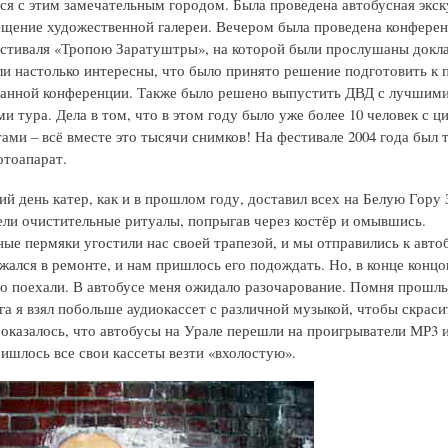
ся с этим замечательным городом. Была проведена автобусная экск
ещение художественной галереи. Вечером была проведена конферен
стиваля «Тропою Заратуштры», на которой были прослушаны докла
и настолько интересны, что было принято решение подготовить к 
анной конференции. Также было решено выпустить ДВД с лучшим
и тура. Дела в том, что в этом году было уже более 10 человек с 
ами – всё вместе это тысячи снимков! На фестивале 2004 года был 
тоапарат.
й день катер, как и в прошлом году, доставил всех на Белую Гору
ели очистительные ритуалы, попрыгав через костёр и омывшись.
ые пермяки угостили нас своей трапезой, и мы отправились к авто
жался в ремонте, и нам пришлось его подождать. Но, в конце концов
о поехали. В автобусе меня ожидало разочарование. Помня прошлы
га я взял побольше аудиокассет с различной музыкой, чтобы скраси
 оказалось, что автобусы на Урале перешли на проигрыватели МР3
ишлось все свои кассеты везти «вхолостую».