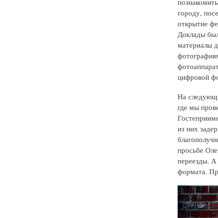
познакомить
городу, пос
открытие фе
Доклады был
материалы д
фотографиям
фотоаппарат
цифровой фо
На следующи
где мы пров
Гостеприимн
из них задер
благополучн
просьбе Оле
переезды. А
формата. Пр