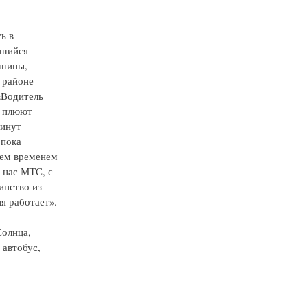
ь в
вшийся
ашины,
 районе
 «Водитель
а плюют
минут
 пока
Тем временем
» нас МТС, с
инство из
я работает».
Солнца,
 автобус,