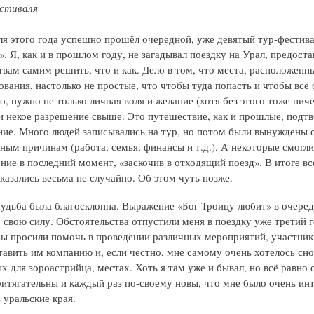
стиваля
ля этого года успешно прошёл очередной, уже девятый тур-фестив
. Я, как и в прошлом году, не загадывал поездку на Урал, предоста
твам самим решить, что и как. Дело в том, что места, расположенн
ования, настолько не простые, что чтобы туда попасть и чтобы всё
, нужно не только личная воля и желание (хотя без этого тоже ниче
 и некое разрешение свыше. Это путешествие, как и прошлые, подтв
ие. Много людей записывались на тур, но потом были вынуждены о
ным причинам (работа, семья, финансы и т.д.). А некоторые смогли
ние в последний момент, «заскочив в отходящий поезд». В итоге вс
казались весьма не случайно. Об этом чуть позже.
судьба была благосклонна. Выражение «Бог Троицу любит» в очеред
 свою силу. Обстоятельства отпустили меня в поездку уже третий г
ы просили помочь в проведении различных мероприятий, участник
тавить им компанию и, если честно, мне самому очень хотелось сно
ых для зороастрийца, местах. Хоть я там уже и бывал, но всё равно 
ритягательны и каждый раз по-своему новы, что мне было очень ин
 уральские края.