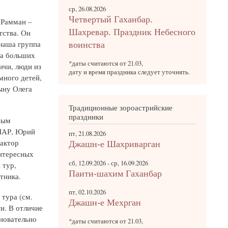
ср, 26.08.2026
Четвертый Гаханбар.
 Рамман –
Шахревар. Праздник Небесного
тства. Он
 наша группа
воинства
ва больших
*даты считаются от 21.03,
ичи, люди из
дату и время праздника следует уточнять.
много детей,
ыну Олега
Традиционные зороастрийские
праздники
ным
 ШАР, Юрий
пт, 21.08.2026
дактор
Джашн-е Шахриварган
нтересных
сб, 12.09.2026
-
ср, 16.09.2026
 тур,
Паити-шахим Гаханбар
тника.
пт, 02.10.2026
тура (см.
Джашн-е Мехрган
ти. В отличие
сновательно
*даты считаются от 21.03,